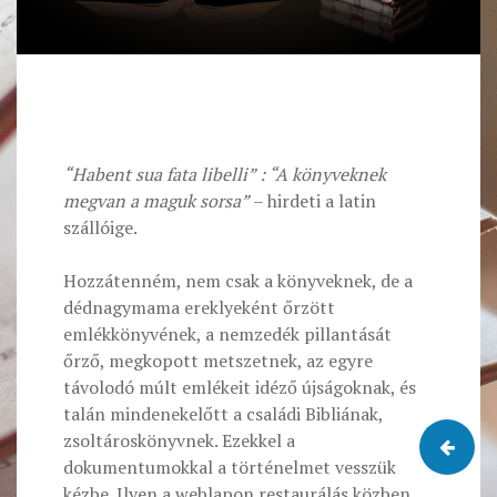
“Habent sua fata libelli” : “A könyveknek
megvan a maguk sorsa”
– hirdeti a latin
szállóige.
Hozzátenném, nem csak a könyveknek, de a
dédnagymama ereklyeként őrzött
emlékkönyvének, a nemzedék pillantását
őrző, megkopott metszetnek, az egyre
távolodó múlt emlékeit idéző újságoknak, és
talán mindenekelőtt a családi Bibliának,
zsoltároskönyvnek. Ezekkel a
dokumentumokkal a történelmet vesszük
kézbe. Ilyen a weblapon restaurálás közben